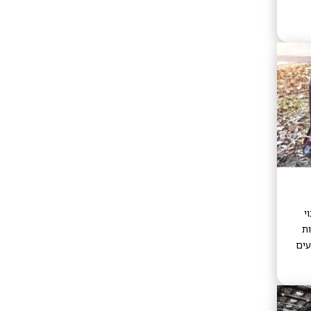
י
ת
עים