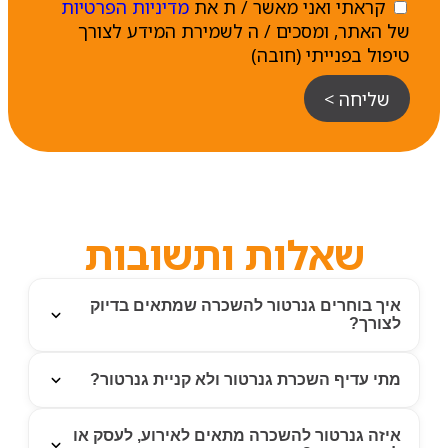
קראתי ואני מאשר / ת את
מדיניות הפרטיות
של האתר, ומסכים / ה לשמירת המידע לצורך
טיפול בפנייתי (חובה)
שליחה >
שאלות ותשובות
איך בוחרים גנרטור להשכרה שמתאים בדיוק
לצורך?
בחירה נכונה של גנרטור להשכרה מתחילה בהבנת צריכת
מתי עדיף השכרת גנרטור ולא קניית גנרטור?
החשמל בפועל: אילו מכשירים או מערכות צריך להפעיל, כמה
שעות עבודה נדרשות, האם מדובר בציוד רגיש, והאם צריך
השכרת גנרטור עדיפה כאשר הצורך הוא זמני, עונתי או נקודתי.
איזה גנרטור להשכרה מתאים לאירוע, לעסק או