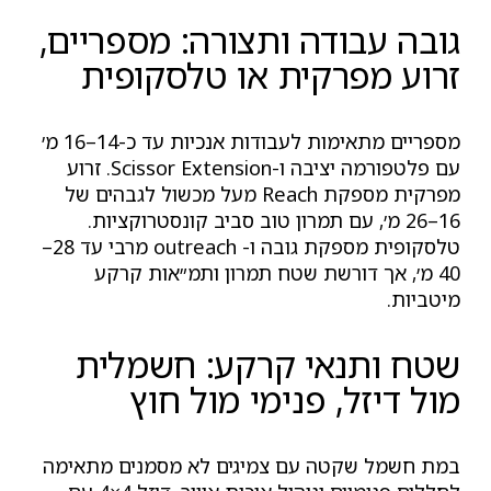
גובה עבודה ותצורה: מספריים,
זרוע מפרקית או טלסקופית
מספריים מתאימות לעבודות אנכיות עד כ-14–16 מ׳
עם פלטפורמה יציבה ו-Scissor Extension. זרוע
מפרקית מספקת Reach מעל מכשול לגבהים של
16–26 מ׳, עם תמרון טוב סביב קונסטרוקציות.
טלסקופית מספקת גובה ו- outreach מרבי עד 28–
40 מ׳, אך דורשת שטח תמרון ותמ״אות קרקע
מיטביות.
שטח ותנאי קרקע: חשמלית
מול דיזל, פנימי מול חוץ
במת חשמל שקטה עם צמיגים לא מסמנים מתאימה