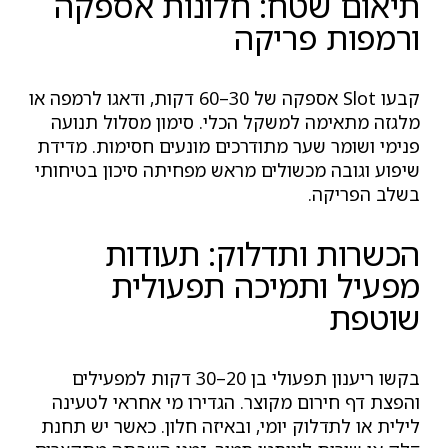
תיאום שטח: חלונות אספקה
ורמפות פריקה
קבעו Slot אספקה של 30–60 דקות, ודאגו לרמפה או
מלגזה מתאימה למשקל הכלי. סימון מסלול תנועה
פנימי ושומר שער מתודרכים מונעים חסימות. מדידת
שיפוע וגובה מכשולים מראש מפחיתה סיכון בטיחותי
בשלב הפריקה.
הכשרות ותדלוק: תעודות
מפעיל ותמיכה תפעולית
שוטפת
בקשו ריענון תפעולי בן 20–30 דקות למפעילים
והפצת דף חירום מקוצר. הגדירו מי אחראי לטעינה
לילית או לתדלוק יומי, ובאיזה חלון. כאשר יש תחנת