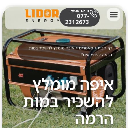
חייגו עכשיו
077-
2312673
על החברה
בין לקוחותינו
טבלת צריכת סולר לגנרטורים
דף הבית
>
מאמרים
>
איפה מומלץ להשכיר במות
הרמה לפרויקטים?
איפה מומלץ
להשכיר במות
הרמה