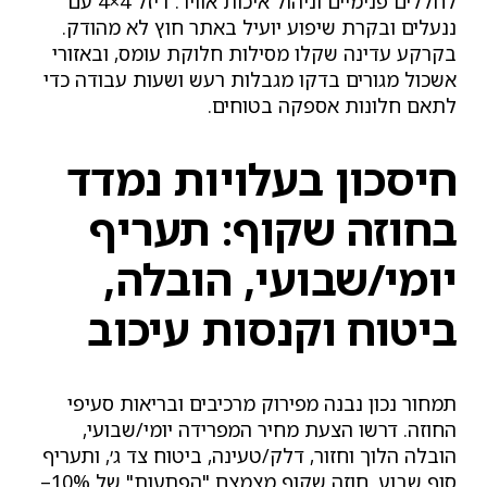
לחללים פנימיים וניהול איכות אוויר. דיזל 4×4 עם
ננעלים ובקרת שיפוע יועיל באתר חוץ לא מהודק.
בקרקע עדינה שקלו מסילות חלוקת עומס, ובאזורי
אשכול מגורים בדקו מגבלות רעש ושעות עבודה כדי
לתאם חלונות אספקה בטוחים.
חיסכון בעלויות נמדד
בחוזה שקוף: תעריף
יומי/שבועי, הובלה,
ביטוח וקנסות עיכוב
תמחור נכון נבנה מפירוק מרכיבים ובריאות סעיפי
החוזה. דרשו הצעת מחיר המפרידה יומי/שבועי,
הובלה הלוך וחזור, דלק/טעינה, ביטוח צד ג׳, ותעריף
סוף שבוע. חוזה שקוף מצמצם "הפתעות" של 10%–