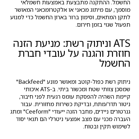
החשמל. ההתקנה מתבצעת באמצעות חשמלאי
מוסמך, עם מיתוג מכאני או אלקטרומכאני המאושר
לתקן המתאים, וסימון ברור בארון החשמל כדי למנוע
תפעול שגוי בזמן חירום.
ATS וניתוק רשת: מניעת הזנה
חוזרת והגנה על עובדי חברת
החשמל
ניתוק רשת כפול-קוטב ומאושר מונע "Backfeed"
שמסכן צוותי שטח ומכשור ביתי. ב-ATS איכותי
קיימת השהיה להפסקת עומס רגעית לפני חיבור,
ניטור תדר/מתח, ובדיקת כשירות מחזורית. עבור
גנרטורים ניידים, מחבר הזנה ייעודי "Ceeform" ומתג
העברה מכני עם מצב אמצעי ניטרלי הם תנאי יסוד
לשימוש תקין ובטוח.