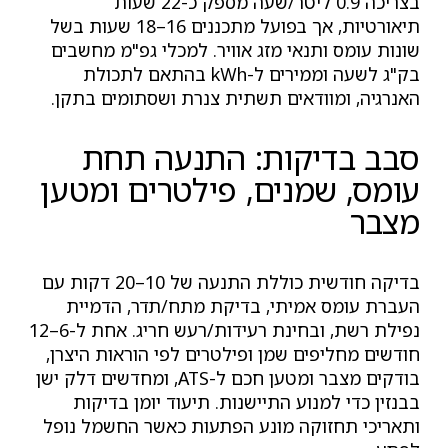
בצריכה 0.9 ליטר/שעה מספק כ-22 שעות
תיאורטיות, אך בפועל מתכננים 16–18 שעות בשל
שונות עומס ותנאי מזג אוויר. למכלי גפ"מ מחשבים
בק"ג לשעה וממירים ל-kWh בהתאם לתכולת
האנרגיה, ומוודאים תשתית צנרת ושסתומים בתקן.
סבב בדיקות: התנעה תחת
עומס, שמנים, פילטרים ומטען
מצבר
בדיקה חודשית כוללת התנעה של 10–20 דקות עם
העברת עומס אמיתי, בדיקת מתח/תדר, הדמיית
נפילת רשת, ובחינת רעידות/רעש חריג. אחת ל-6–12
חודשים מחליפים שמן ופילטרים לפי הוראות היצרן,
בודקים מצבר ומטען חכם ל-ATS, ומחדשים דלק ישן
בבנזין כדי למנוע התיישנות. תיעוד יומן בדיקות
ותאריכי תחזוקה מונע הפתעות כאשר החשמל נופל