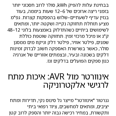
בבחינת עלות להפיק kWh, סולר לרוב חסכוני יותר
בזמני ריצה ארוכים של 6–12 שעות ביממה, בעוד
בנזין עדיף לשעתיים–שלוש בהפסקות קצרות. גפ"מ
מציע תוחלת תחזוקה נקייה ושקטה יותר, ומתאים
לשימושים ביתיים כשהתדלוק באמצעות בלוני 12–48
ק"ג או מיכל מרכזי זמין. תחזוקה שוטפת כוללת
שמנים, פילטר אוויר, פילטר דלק וניקוז מים ממסנן
סולר, כאשר בשרשרת האספקה חשוב לבדוק זמינות
דלקים בשכונה ובעיר, ובצמתים אזוריים של אנרגיה
כגון ספקים הפועלים בדלקים וגז.
אינוורטר מול AVR: איכות מתח
לרגישי אלקטרוניקה
גנרטור "אינוורטר" מייצר גל סינוס נקי, תדירות ומתח
יציבים, ומתאים למחשבים, ציוד רפואי ביתי
ותקשורת, במחיר רכישה גבוה יותר והספק לרוב קטן